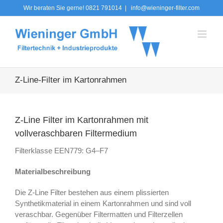
Zum
Wir beraten Sie gerne! 0821 791014
|
info@wieninger-filter.com
Inhalt
springen
Z-Line-Filter im Kartonrahmen
Z-Line Filter im Kartonrahmen mit
vollveraschbaren Filtermedium
Filterklasse EEN779: G4–F7
Materialbeschreibung
Die Z-Line Filter bestehen aus einem plissierten
Synthetikmaterial in einem Kartonrahmen und sind voll
veraschbar. Gegenüber Filtermatten und Filterzellen